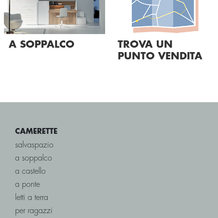
TROVA UN
A SOPPALCO
PUNTO VENDITA
CAMERETTE
salvaspazio
a soppalco
a castello
a ponte
letti a terra
per ragazzi