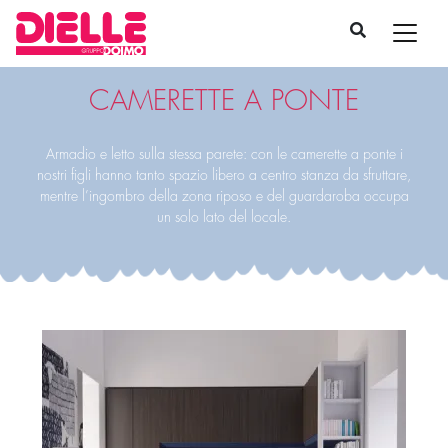
CAMERETTE A PONTE
Armadio e letto sulla stessa parete: con le camerette a ponte i
nostri figli hanno tanto spazio libero a centro stanza da sfruttare,
mentre l’ingombro della zona riposo e del guardaroba occupa
un solo lato del locale.