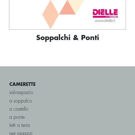
Soppalchi & Ponti
CAMERETTE
salvaspazio
a soppalco
a castello
a ponte
letti a terra
per ragazzi