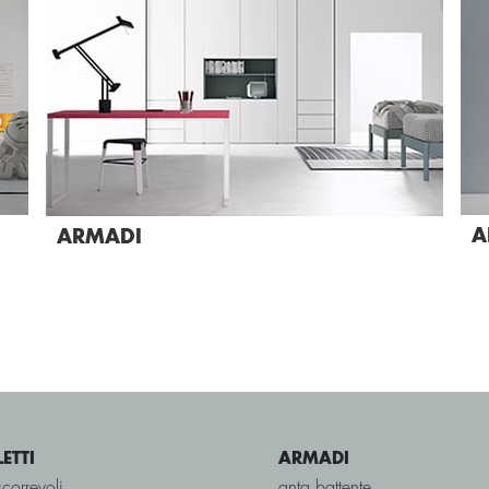
A
ARMADI
LETTI
ARMADI
scorrevoli
anta battente