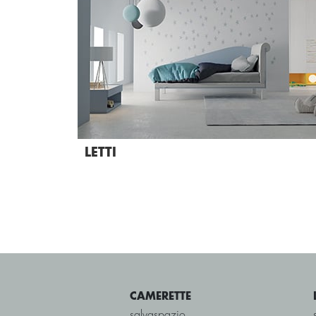
LETTI
CAMERETTE
salvaspazio