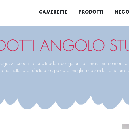
CAMERETTE
PRODOTTI
NEGO
DOTTI ANGOLO ST
i ragazzi, scopri i prodotti adatti per garantire il massimo comfort co
lle permettono di sfruttare lo spazio al meglio ricavando l'ambiente 