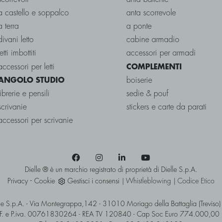
a castello e soppalco
anta scorrevole
a terra
a ponte
divani letto
cabine armadio
letti imbottiti
accessori per armadi
accessori per letti
COMPLEMENTI
boiserie
ANGOLO STUDIO
librerie e pensili
sedie & pouf
scrivanie
stickers e carte da parati
accessori per scrivanie
Dielle ® è un marchio registrato di proprietà di Dielle S.p.A.
-
Privacy
Cookie
Gestisci i consensi
|
Whistleblowing
|
Codice Etico
le S.p.A. - Via Montegrappa,142 - 31010 Moriago della Battaglia (Treviso) 
F. e P.iva. 00761830264 - REA TV 120840 - Cap Soc Euro 774.000,00 i