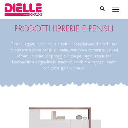
PRODOTTI LIBRERIE E PENSILI
Pratici, leggeri, funzionali e creativi, i complementi d’arredo per
la cameretta come pensili e librerie, mensole e contenitori sospesi
offrono un piano d’appoggio in più per organizzare con
funzionalità e originalità la stanza di bambini e ragazzi, senza
occupare spazio a terra.