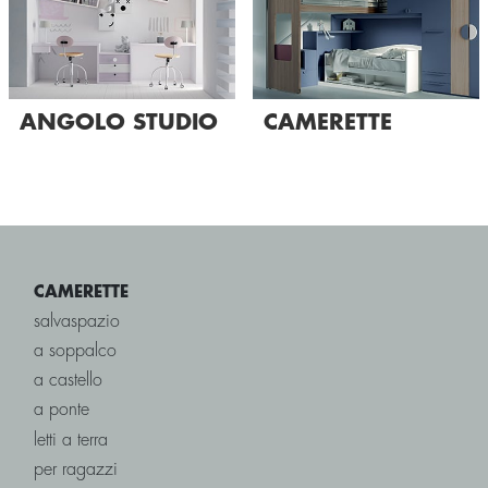
ANGOLO STUDIO
CAMERETTE
CAMERETTE
salvaspazio
a soppalco
a castello
a ponte
letti a terra
per ragazzi