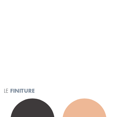
centrimentro dello spazio sotto-ponte, lasciando inoltre lo spazio
per una piccola cassettiera.
GLI
ARREDI
Maxi Ponte angolare con anta battente
Terminale libreria
Scrivania sottoponte
Letto Ghiro con vani a giorno
Sedia Wega
VEDI LA PIANTINA
LE
FINITURE