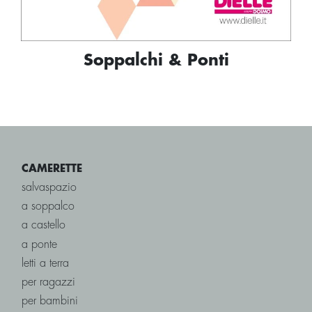
Soppalchi & Ponti
CAMERETTE
salvaspazio
a soppalco
a castello
a ponte
letti a terra
per ragazzi
per bambini