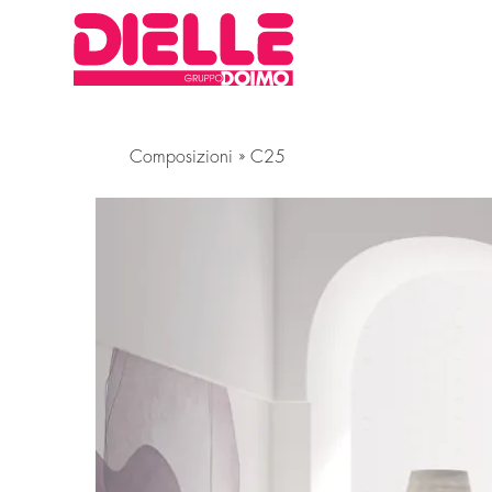
Composizioni
»
C25