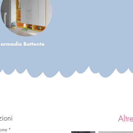
armadio Battente
zioni
Altr