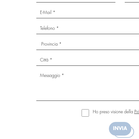
Ho preso visione della
Pr
S15
INVIA