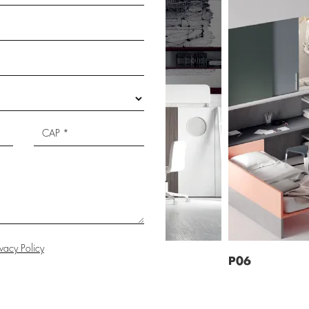
ivacy Policy
P06