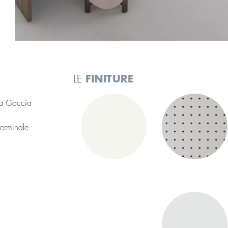
LE
FINITURE
 a Goccia
terminale