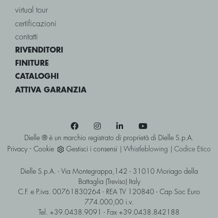
virtual tour
certificazioni
contatti
RIVENDITORI
FINITURE
CATALOGHI
ATTIVA GARANZIA
Dielle ® è un marchio registrato di proprietà di Dielle S.p.A.
-
Privacy
Cookie
Gestisci i consensi
|
Whistleblowing
|
Codice Etico
Dielle S.p.A. - Via Montegrappa,142 - 31010 Moriago della
Battaglia (Treviso) Italy
C.F. e P.iva. 00761830264 - REA TV 120840 - Cap Soc Euro
774.000,00 i.v.
Tel. +39.0438.9091 - Fax +39.0438.842188