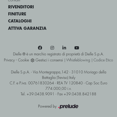
contatti
RIVENDITORI
FINITURE
CATALOGHI
ATTIVA GARANZIA
Dielle ® è un marchio registrato di proprietà di Dielle S.p.A.
-
Privacy
Cookie
Gestisci i consensi
|
Whistleblowing
|
Codice Etico
Dielle S.p.A. - Via Montegrappa,142 - 31010 Moriago della
Battaglia (Treviso) Italy
C.F. e P.iva. 00761830264 - REA TV 120840 - Cap Soc Euro
774.000,00 i.v.
Tel. +39.0438.9091 - Fax +39.0438.842188
Powered by