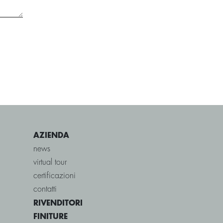
AZIENDA
news
virtual tour
certificazioni
contatti
RIVENDITORI
FINITURE