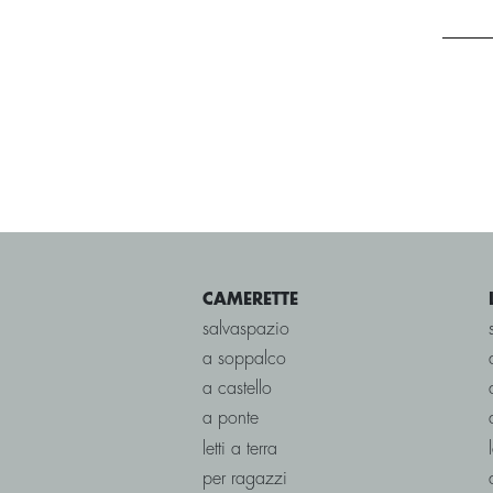
CAMERETTE
salvaspazio
a soppalco
a castello
a ponte
letti a terra
per ragazzi