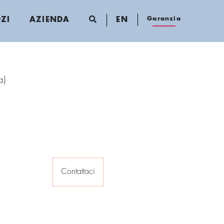
Garanzia
ZI
AZIENDA
EN
a)
Contattaci