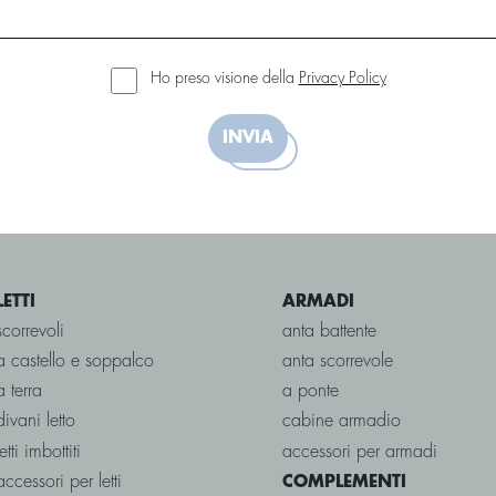
Ho preso visione della
Privacy Policy
INVIA
LETTI
ARMADI
scorrevoli
anta battente
a castello e soppalco
anta scorrevole
a terra
a ponte
divani letto
cabine armadio
letti imbottiti
accessori per armadi
accessori per letti
COMPLEMENTI