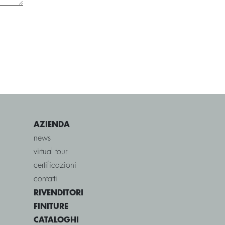
AZIENDA
news
virtual tour
certificazioni
contatti
RIVENDITORI
FINITURE
CATALOGHI