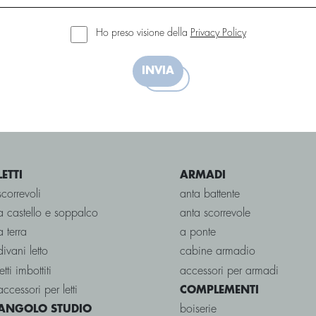
Ho preso visione della
Privacy Policy
INVIA
LETTI
ARMADI
scorrevoli
anta battente
a castello e soppalco
anta scorrevole
a terra
a ponte
divani letto
cabine armadio
letti imbottiti
accessori per armadi
accessori per letti
COMPLEMENTI
boiserie
ANGOLO STUDIO