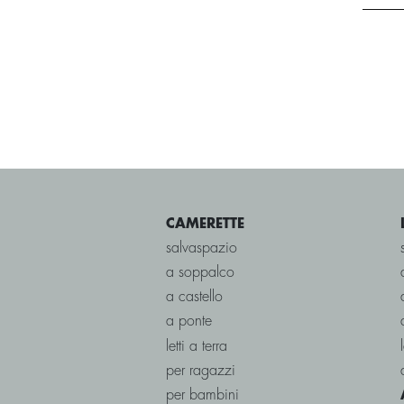
CAMERETTE
salvaspazio
a soppalco
a castello
a ponte
letti a terra
per ragazzi
per bambini