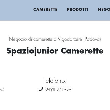
CAMERETTE
PRODOTTI
NEGO
Negozio di camerette a Vigodarzere (Padova)
Spaziojunior Camerette
Telefono:
va)
0498 871959