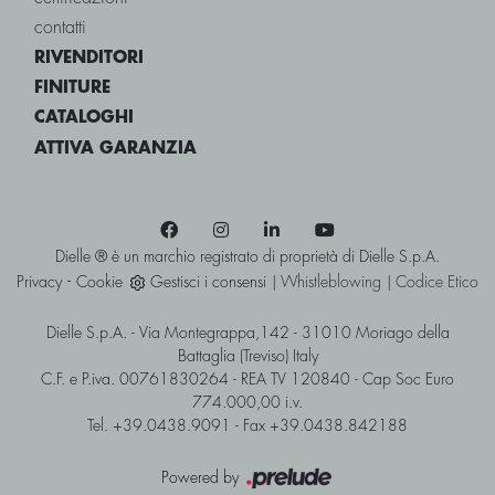
contatti
RIVENDITORI
FINITURE
CATALOGHI
ATTIVA GARANZIA
Dielle ® è un marchio registrato di proprietà di Dielle S.p.A.
-
Privacy
Cookie
Gestisci i consensi
|
Whistleblowing
|
Codice Etico
Dielle S.p.A. - Via Montegrappa,142 - 31010 Moriago della
Battaglia (Treviso) Italy
C.F. e P.iva. 00761830264 - REA TV 120840 - Cap Soc Euro
774.000,00 i.v.
Tel. +39.0438.9091 - Fax +39.0438.842188
Powered by