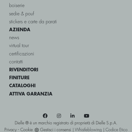
boiserie
sedie & pouf
stickers e carte da parati
AZIENDA
news
virtual tour
certificazioni
contatti
RIVENDITORI
FINITURE
CATALOGHI
ATTIVA GARANZIA
Dielle ® è un marchio registrato di proprietà di Dielle S.p.A.
-
Privacy
Cookie
Gestisci i consensi
|
Whistleblowing
|
Codice Etico