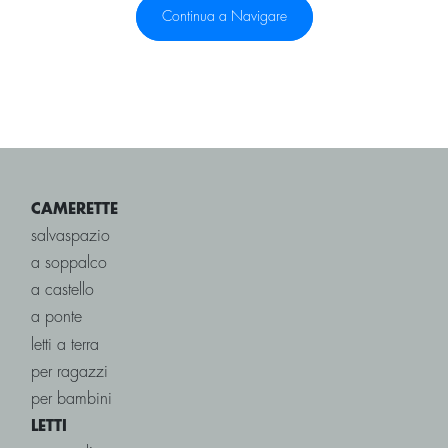
Continua a Navigare
CAMERETTE
salvaspazio
a soppalco
a castello
a ponte
letti a terra
per ragazzi
per bambini
LETTI