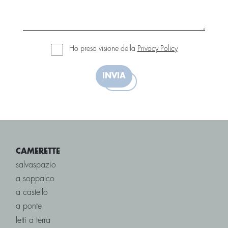
Ho preso visione della
Privacy Policy
INVIA
CAMERETTE
salvaspazio
a soppalco
a castello
a ponte
letti a terra