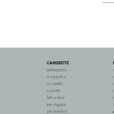
CAMERETTE
salvaspazio
a soppalco
a castello
a ponte
letti a terra
per ragazzi
per bambini