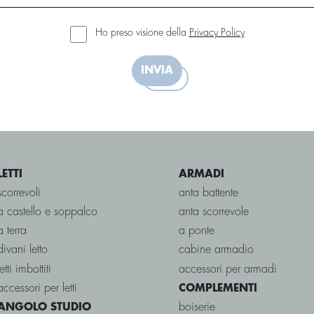
Ho preso visione della
Privacy Policy
INVIA
LETTI
ARMADI
scorrevoli
anta battente
a castello e soppalco
anta scorrevole
a terra
a ponte
divani letto
cabine armadio
letti imbottiti
accessori per armadi
accessori per letti
COMPLEMENTI
boiserie
ANGOLO STUDIO