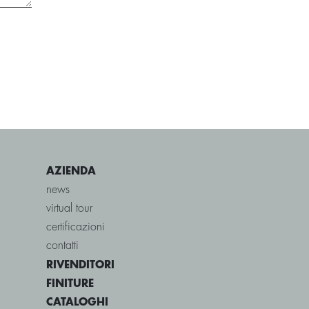
AZIENDA
news
virtual tour
certificazioni
contatti
RIVENDITORI
FINITURE
CATALOGHI