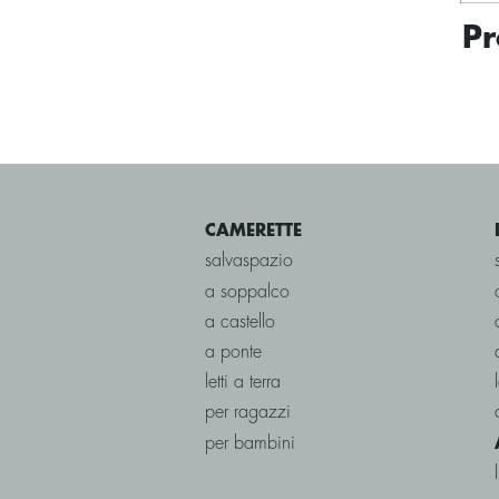
Pr
CAMERETTE
salvaspazio
a soppalco
a castello
a ponte
letti a terra
per ragazzi
per bambini