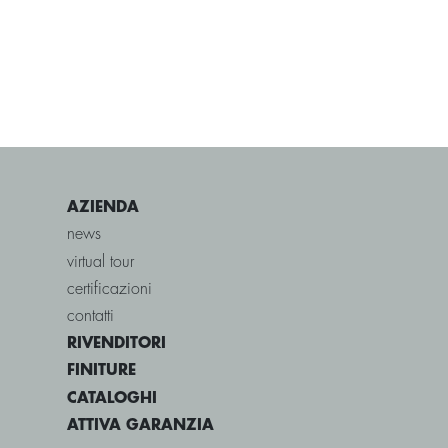
AZIENDA
news
virtual tour
certificazioni
contatti
RIVENDITORI
FINITURE
CATALOGHI
ATTIVA GARANZIA