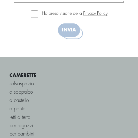
Ho preso visione della
Privacy Policy
INVIA
CAMERETTE
salvaspazio
a soppalco
a castello
a ponte
letti a terra
per ragazzi
per bambini