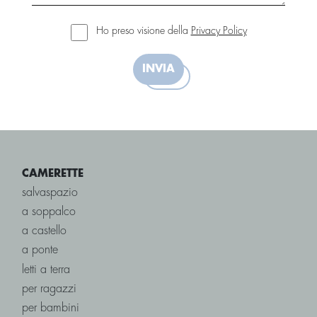
Ho preso visione della
Privacy Policy
INVIA
CAMERETTE
salvaspazio
a soppalco
a castello
a ponte
letti a terra
per ragazzi
per bambini