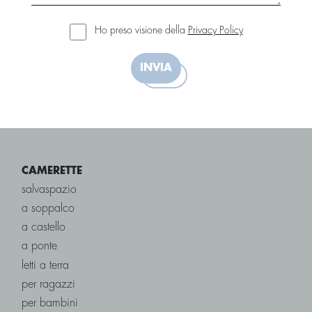
Ho preso visione della
Privacy Policy
INVIA
CAMERETTE
salvaspazio
a soppalco
a castello
a ponte
letti a terra
per ragazzi
per bambini