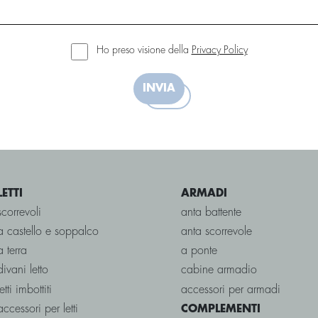
Ho preso visione della
Privacy Policy
INVIA
LETTI
ARMADI
scorrevoli
anta battente
a castello e soppalco
anta scorrevole
a terra
a ponte
divani letto
cabine armadio
letti imbottiti
accessori per armadi
accessori per letti
COMPLEMENTI