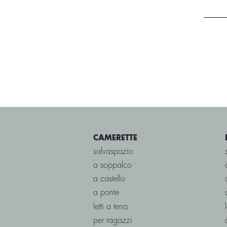
CAMERETTE
salvaspazio
a soppalco
a castello
a ponte
letti a terra
per ragazzi