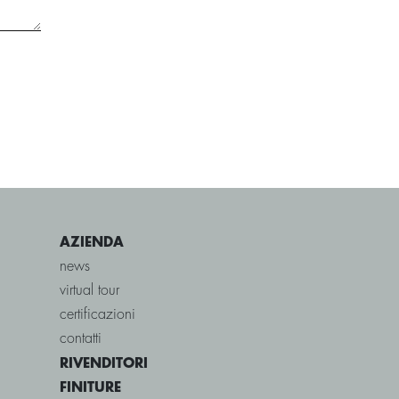
AZIENDA
news
virtual tour
certificazioni
contatti
RIVENDITORI
FINITURE