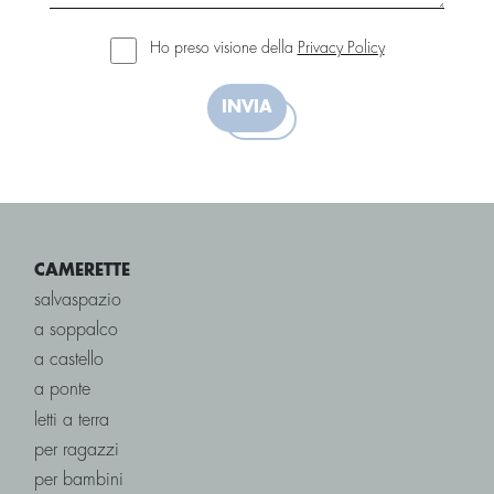
Ho preso visione della
Privacy Policy
INVIA
CAMERETTE
salvaspazio
a soppalco
a castello
a ponte
letti a terra
per ragazzi
per bambini