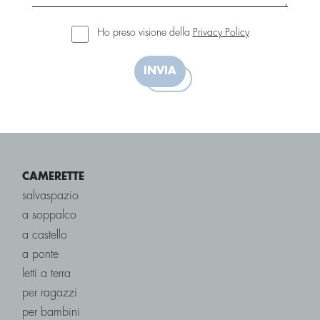
Ho preso visione della
Privacy Policy
INVIA
CAMERETTE
salvaspazio
a soppalco
a castello
a ponte
letti a terra
per ragazzi
per bambini