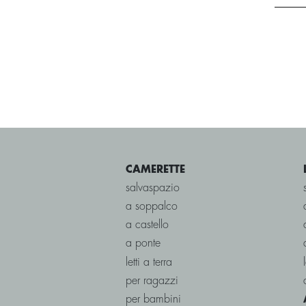
CAMERETTE
salvaspazio
a soppalco
a castello
a ponte
letti a terra
per ragazzi
per bambini