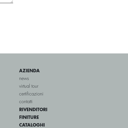
AZIENDA
news
virtual tour
certificazioni
contatti
RIVENDITORI
FINITURE
CATALOGHI