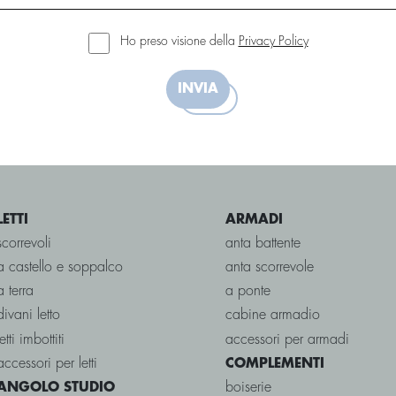
Ho preso visione della
Privacy Policy
INVIA
LETTI
ARMADI
scorrevoli
anta battente
a castello e soppalco
anta scorrevole
a terra
a ponte
divani letto
cabine armadio
letti imbottiti
accessori per armadi
accessori per letti
COMPLEMENTI
boiserie
ANGOLO STUDIO