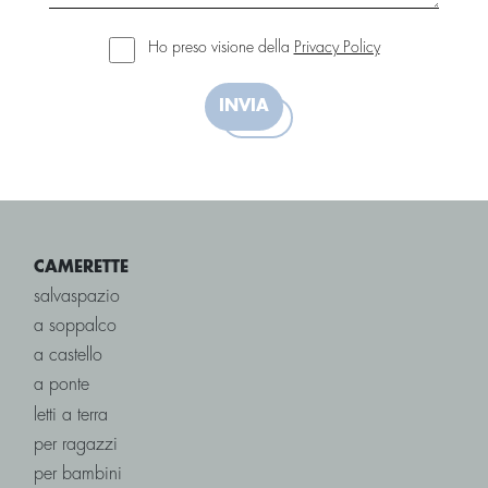
Ho preso visione della
Privacy Policy
INVIA
CAMERETTE
salvaspazio
a soppalco
a castello
a ponte
letti a terra
per ragazzi
per bambini