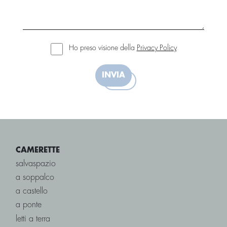
Ho preso visione della
Privacy Policy
INVIA
CAMERETTE
salvaspazio
a soppalco
a castello
a ponte
letti a terra