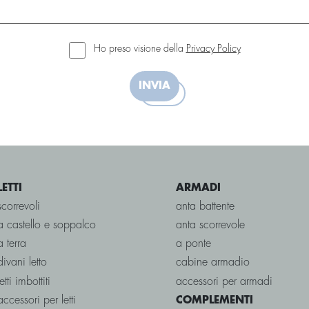
Ho preso visione della
Privacy Policy
INVIA
LETTI
ARMADI
scorrevoli
anta battente
a castello e soppalco
anta scorrevole
a terra
a ponte
divani letto
cabine armadio
letti imbottiti
accessori per armadi
accessori per letti
COMPLEMENTI