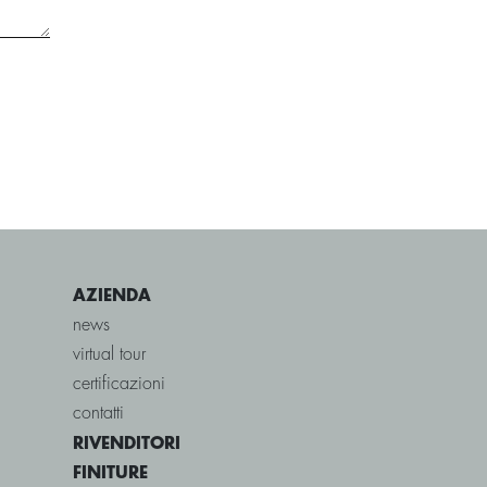
AZIENDA
news
virtual tour
certificazioni
contatti
RIVENDITORI
FINITURE