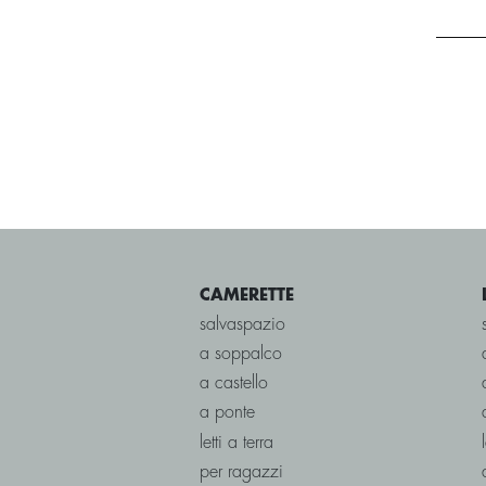
CAMERETTE
salvaspazio
a soppalco
a castello
a ponte
letti a terra
per ragazzi