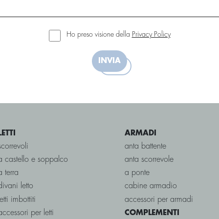
Ho preso visione della
Privacy Policy
INVIA
LETTI
ARMADI
scorrevoli
anta battente
a castello e soppalco
anta scorrevole
a terra
a ponte
divani letto
cabine armadio
letti imbottiti
accessori per armadi
accessori per letti
COMPLEMENTI