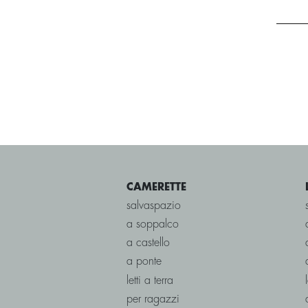
CAMERETTE
salvaspazio
a soppalco
a castello
a ponte
letti a terra
per ragazzi