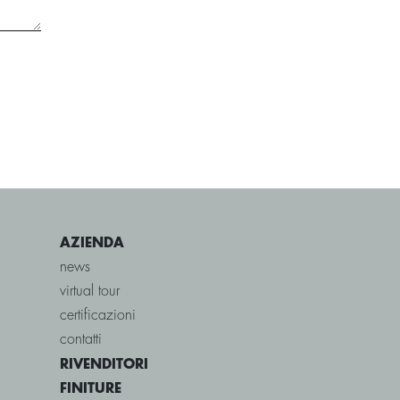
AZIENDA
news
virtual tour
certificazioni
contatti
RIVENDITORI
FINITURE