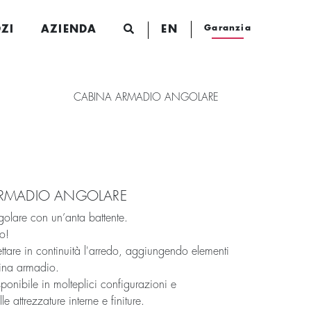
Garanzia
ZI
AZIENDA
EN
CABINA ARMADIO ANGOLARE
 ARMADIO ANGOLARE
olare con un’anta battente.
o!
tare in continuità l'arredo, aggiungendo elementi
bina armadio.
onibile in molteplici configurazioni e
e attrezzature interne e finiture.