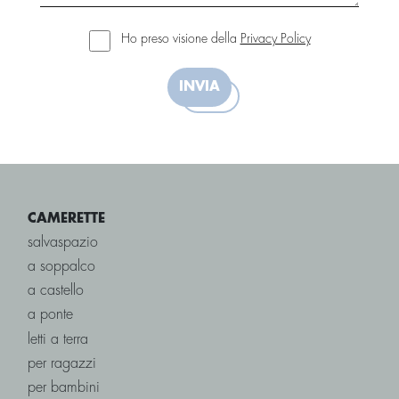
Ho preso visione della
Privacy Policy
INVIA
CAMERETTE
salvaspazio
a soppalco
a castello
a ponte
letti a terra
per ragazzi
per bambini