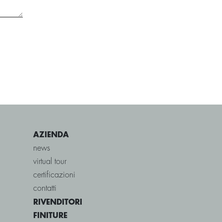
AZIENDA
news
virtual tour
certificazioni
contatti
RIVENDITORI
FINITURE