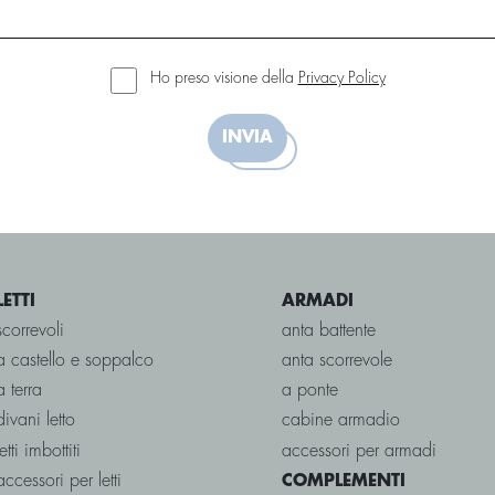
Ho preso visione della
Privacy Policy
INVIA
LETTI
ARMADI
scorrevoli
anta battente
a castello e soppalco
anta scorrevole
a terra
a ponte
divani letto
cabine armadio
letti imbottiti
accessori per armadi
accessori per letti
COMPLEMENTI