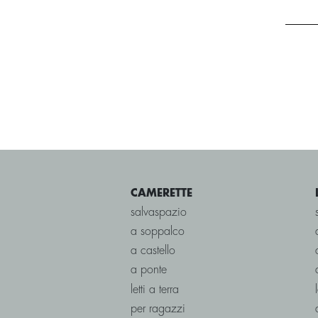
CAMERETTE
salvaspazio
a soppalco
a castello
a ponte
letti a terra
per ragazzi