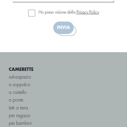
Ho preso visione della
Privacy Policy
INVIA
CAMERETTE
salvaspazio
a soppalco
a castello
a ponte
letti a terra
per ragazzi
per bambini