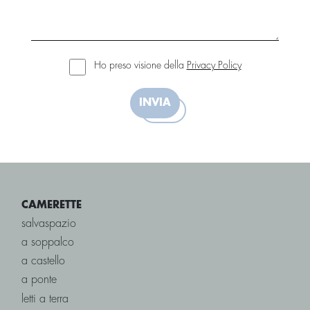
Ho preso visione della
Privacy Policy
INVIA
CAMERETTE
salvaspazio
a soppalco
a castello
a ponte
letti a terra